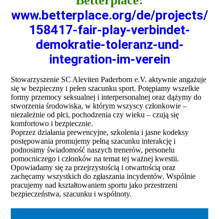
Betterplace:
www.betterplace.org/de/projects/
158417-fair-play-verbindet-
demokratie-toleranz-und-
integration-im-verein
Stowarzyszenie SC Aleviten Paderborn e.V. aktywnie angażuje
się w bezpieczny i pełen szacunku sport. Potępiamy wszelkie
formy przemocy seksualnej i interpersonalnej oraz dążymy do
stworzenia środowiska, w którym wszyscy członkowie –
niezależnie od płci, pochodzenia czy wieku – czują się
komfortowo i bezpiecznie.
Poprzez działania prewencyjne, szkolenia i jasne kodeksy
postępowania promujemy pełną szacunku interakcję i
podnosimy świadomość naszych trenerów, personelu
pomocniczego i członków na temat tej ważnej kwestii.
Opowiadamy się za przejrzystością i otwartością oraz
zachęcamy wszystkich do zgłaszania incydentów. Wspólnie
pracujemy nad kształtowaniem sportu jako przestrzeni
bezpieczeństwa, szacunku i wspólnoty.