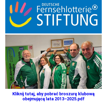
Kliknij tutaj, aby pobrać broszurę klubową
obejmującą lata 2013–2025.pdf