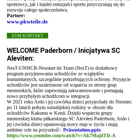
sportowcy, jak i lojalni entuzjaści sportu przyczyniają się do
rozwoju całego społeczeństwa.
Partner:
www.pkwteile.de
ZUM KONTAKT
WELCOME Paderborn / Inicjatywa SC
Aleviten:
NesT-UNHCR-Neustart im Team (NesT) to dodatkowy
program przyjmowania uchodźców ze względów
humanitarnych, szczególnie potrzebujących ochrony. Przyjęcie
uchodźców jest uzależnione od wsparcia ze strony grup
mentorskich, które zapewniają zakwaterowanie i pomagają
nowo przybyłym uchodźcom w integracji.
W 2021 roku Ardo i jej czwórka dzieci przyjechały do ​​Niemiec
po 11 latach pobytu somalijskiej rodziny w obozie dla
uchodźców Kakuma w Kenii. Dzięki wsparciu grupy
mentorskiej klubu piłkarskiego SC Aleviten Paderborn, Ardo i
jej czwórka dzieci opanowują nowy etap w życiu i mają
ambitne cele na przyszłość:
Präsentation.pptx
https://www.youtube.com/watch?v=Ak7Maj4TD-A