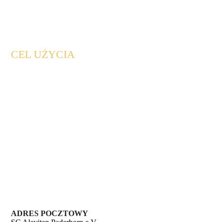
Sparkasse Paderborn-Detmold-Höxter
IBAN:
DE83 4765 0130 1010 0096 92
BIC:
WELADE3LXXX
CEL UŻYCIA
Darowizna
Dziękuję!
ADRES POCZTOWY