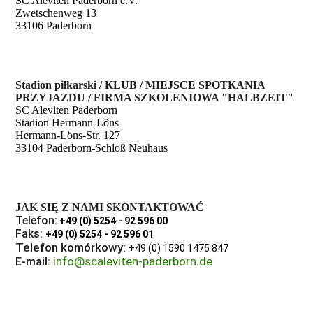
SC Aleviten Paderborn e.V.
Zwetschenweg 13
33106 Paderborn
Stadion piłkarski / KLUB / MIEJSCE SPOTKANIA
PRZYJAZDU / FIRMA SZKOLENIOWA "HALBZEIT"
SC Aleviten Paderborn
Stadion Hermann-Löns
Hermann-Löns-Str. 127
33104 Paderborn-Schloß Neuhaus
JAK SIĘ Z NAMI SKONTAKTOWAĆ
Telefon:
+49 (0) 5254 - 92 596 00
Faks:
+49 (0) 5254 - 92 596 01
Telefon komórkowy:
+49 (0) 1590 1475 847
info@scaleviten-paderborn.de
E-mail: