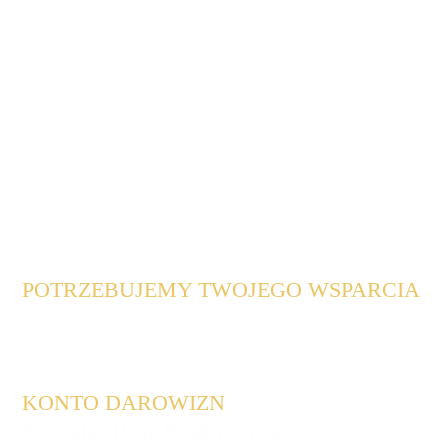
POTRZEBUJEMY TWOJEGO WSPARCIA
Przekaż darowiznę teraz
Dziękujemy bardzo za wsparcie! Podaj nam swój adres,
abyśmy mogli wysłać Ci potwierdzenie wpłaty.
KONTO DAROWIZN
SC Aleviten Paderborn e.V.