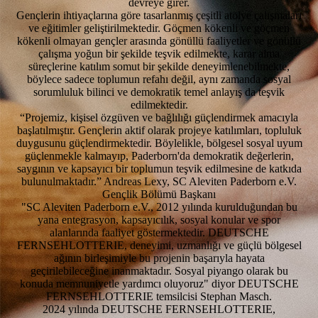
devreye girer.
Gençlerin ihtiyaçlarına göre tasarlanmış çeşitli atölye çalışmaları
ve eğitimler geliştirilmektedir. Göçmen kökenli ve göçmen
kökenli olmayan gençler arasında gönüllü faaliyetler ve gönüllü
çalışma yoğun bir şekilde teşvik edilmekte, karar alma
süreçlerine katılım somut bir şekilde deneyimlenebilmekte,
böylece sadece toplumun refahı değil, aynı zamanda sosyal
sorumluluk bilinci ve demokratik temel anlayış da teşvik
edilmektedir.
“Projemiz, kişisel özgüven ve bağlılığı güçlendirmek amacıyla
başlatılmıştır. Gençlerin aktif olarak projeye katılımları, topluluk
duygusunu güçlendirmektedir. Böylelikle, bölgesel sosyal uyum
güçlenmekle kalmayıp, Paderborn'da demokratik değerlerin,
saygının ve kapsayıcı bir toplumun teşvik edilmesine de katkıda
bulunulmaktadır.” Andreas Lexy, SC Aleviten Paderborn e.V.
Gençlik Bölümü Başkanı
"SC Aleviten Paderborn e.V., 2012 yılında kurulduğundan bu
yana entegrasyon, kapsayıcılık, sosyal konular ve spor
alanlarında faaliyet göstermektedir. DEUTSCHE
FERNSEHLOTTERIE, deneyimi, uzmanlığı ve güçlü bölgesel
ağının birleşimiyle bu projenin başarıyla hayata
geçirilebileceğine inanmaktadır. Sosyal piyango olarak bu
konuda memnuniyetle yardımcı oluyoruz" diyor DEUTSCHE
FERNSEHLOTTERIE temsilcisi Stephan Masch.
2024 yılında DEUTSCHE FERNSEHLOTTERIE,