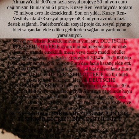
Almanya'daki 300'den fazla sosyal projeye 50 milyon euro
dağıtmıştır. Bunlardan 61 proje, Kuzey Ren-Vestfalya'da toplam
75 milyon avro ile desteklendi. Son on yılda, Kuzey Ren-
Vestfalya'da 473 sosyal projeye 68,3 milyon avrodan fazla
destek sağlandı. Paderborn'daki sosyal proje de, sosyal piyango
bilet satışından elde edilen gelirlerden sağlanan yardımdan
yararlanıyor.
Sosyal projelerin desteklenmesinin yanı sıra, DEUTSCHE
FERNSEHLOTTERIE oyuncularına milyonlarca euroluk
kazanç, anında emeklilik maaşı veya cazip maddi ödüller
kazanma şansı sunuyor. Sadece geçen yıl 2024'te, 767.000'den
fazla kişi toplamda 39,9 milyon Euro'dan fazla kazanç elde etti,
76'sı 100.000 Euro'dan fazla kazandı, 14 kişi milyonlarca Euro
kazandı. DEUTSCHE FERNSEHLOTTERIE'nin bir bileti
herkes için bir kazançtır. Her yıl, DEUTSCHE
FERNSEHLOTTERIE'nin bilet gelirlerinin en az yüzde 30'u,
Deutsches Hilfswerk vakfı aracılığıyla Almanya genelinde hayır
amaçlı projelere aktarılır. Bu projeler, çocuklara, gençlere,
ailelere, yaşlılara, engellilere veya ağır hastalığı olan kişilere ve
komşulara destek sağlamaya odaklanmaktadır.
SC Aleviten-Team: HARİKA DESTEĞİNİZ İÇİN ÇOK
TEŞEKKÜR EDERİZ!!! BİZ ÇEŞİTLİLİKİZ!!!
Desteklenen proje yürütücüsünün kısa tanımı: SC Aleviten
Paderborn e.V., 2012 yılında kurulduğundan bu yana