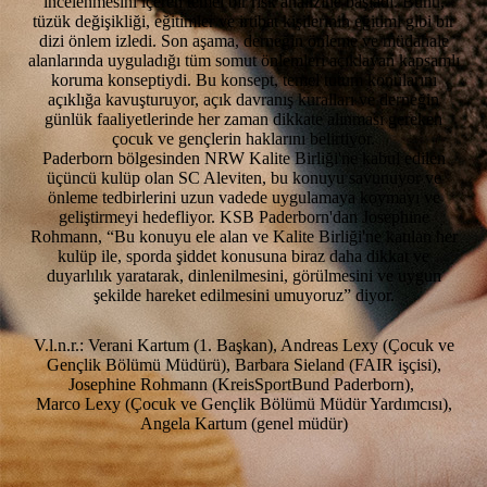
incelenmesini içeren temel bir risk analizine başladı. Bunu,
tüzük değişikliği, eğitimler ve irtibat kişilerinin eğitimi gibi bir
dizi önlem izledi. Son aşama, derneğin önleme ve müdahale
alanlarında uyguladığı tüm somut önlemleri açıklayan kapsamlı
koruma konseptiydi. Bu konsept, temel tutum konularını
açıklığa kavuşturuyor, açık davranış kuralları ve derneğin
günlük faaliyetlerinde her zaman dikkate alınması gereken
çocuk ve gençlerin haklarını belirtiyor.
Paderborn bölgesinden NRW Kalite Birliği'ne kabul edilen
üçüncü kulüp olan SC Aleviten, bu konuyu savunuyor ve
önleme tedbirlerini uzun vadede uygulamaya koymayı ve
geliştirmeyi hedefliyor. KSB Paderborn'dan Josephine
Rohmann, “Bu konuyu ele alan ve Kalite Birliği'ne katılan her
kulüp ile, sporda şiddet konusuna biraz daha dikkat ve
duyarlılık yaratarak, dinlenilmesini, görülmesini ve uygun
şekilde hareket edilmesini umuyoruz” diyor.
V.l.n.r.: Verani Kartum (1. Başkan), Andreas Lexy (Çocuk ve
Gençlik Bölümü Müdürü), Barbara Sieland (FAIR işçisi),
Josephine Rohmann (KreisSportBund Paderborn),
Marco Lexy (Çocuk ve Gençlik Bölümü Müdür Yardımcısı),
Angela Kartum (genel müdür)