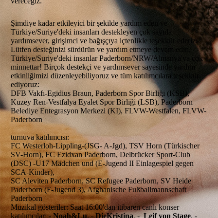
vereceğiz.
Şimdiye kadar etkileyici bir şekilde yardım eden ve
Türkiye/Suriye'deki insanları destekleyen çok sayıda
yardımsever, girişimci ve bağışçıya içtenlikle teşekkür ederiz.
Lütfen desteğinizi sürdürün ve yardım etmeye devam edin.
Türkiye/Suriye'deki insanlar Paderborn/NRW/Almanya'ya çok
minnettar! Birçok destekçi ve yardımsever sayesinde yardım
etkinliğimizi düzenleyebiliyoruz ve tüm katılımcılara teşekkür
ediyoruz:
DFB Vakfı-Egidius Braun, Paderborn Spor Birliği (KSB),
Kuzey Ren-Vestfalya Eyalet Spor Birliği (LSB), Paderborn
Belediye Entegrasyon Merkezi (KI), FLVW-Westfalen, FLVW-
Paderborn
turnuva katılımcısı:
FC Westerloh-Lippling-(JSG- A-Jgd), TSV Horn (Türkischer
SV-Horn), FC Ezidxan Paderborn, Delbrücker Sport-Club
(DSC) -U17 Mädchen und (E-Jugend II Einlagespiel gegen
SCA-Kinder),
SC Aleviten Paderborn, SC Refugee Paderborn, SV Heide
Paderborn (F-Jugend 3), Afghanische Fußballmannschaft
Paderborn
Müzikal gösteriler: Saat 16:00'dan itibaren canlı konser
katılımcılar: -
Noah&Lu
, -
DieKristina
, -
Leif von Stage
, -