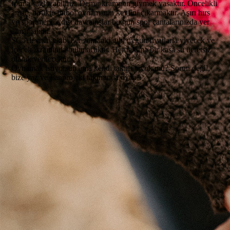
forma sağlayabiliriz. Demir krampon giymek yasaktır. Öncelikli
amaç, birlikte futbol oynamanın keyfini çıkarmaktır. Aşırı hırs
ve sportmenlik dışı davranışlar bu gün spor çantalarınızda yer
almamalıdır.
SC Aleviten ekibi her zamanki gibi uygun fiyatlarla yiyecek ve
içecek ikramında bulunacaktır. Her takıma bir kasa su ücretsiz
olarak verilecektir.
Oynamak istiyorsun ama kendi takımın yok mu? Sorun değil,
bize yaz ve Fanprojekt takımında oyna!