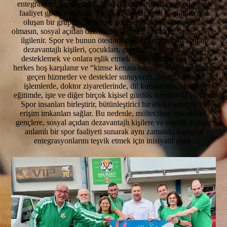
entegrasyon, kapsayıcılık, sosyal konular ve spor alanlarında
faaliyet göstermektedir. Tüm ekip, çok çeşitli gönüllülerden
oluşan bir gruptan oluşur ve göçmen kökenli olsun ya da
olmasın, sosyal açıdan dezavantajlı aileler, çocuklar ve gençlerle
ilgilenir. Spor ve bunun ötesinde mültecileri, sosyal açıdan
dezavantajlı kişileri, çocukları, gençleri ve engelli kişileri
desteklemek ve onlara eşlik etmek misyonumuzdur. Bizde
herkes hoş karşılanır ve “kimse kenara itilmez”. Sporun ötesine
geçen hizmetler ve destekler sunuyoruz, örneğin resmi
işlemlerde, doktor ziyaretlerinde, dil kurslarında, okulda,
eğitimde, işte ve diğer birçok kişisel günlük sorunlarda yardım.
Spor insanları birleştirir, bütünleştirici bir etkiye sahiptir ve
erişim imkanları sağlar. Bu nedenle, mültecilere, çocuklara,
gençlere, sosyal açıdan dezavantajlı kişilere ve engelli kişilere
anlamlı bir spor faaliyeti sunarak aynı zamanda topluma
entegrasyonlarını teşvik etmek için inisiyatif aldık.