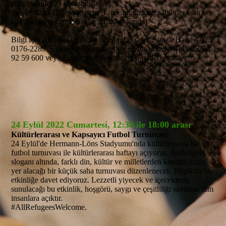
antrenmanımıza katılabilirler.
16 yaşından itibaren gençler 1. takımımıza katılabilirler (salı ve
cuma günleri saat 19:00 ile 21:00 arasında).
Bilgi için Andreas Lexy ile iletişime geçebilirsiniz., Handy-Nr.:
0176-22891659 veya doğrudan dernek binamızda: Tel.: 05254-
92 59 600 veya Email: team@scaleviten-paderborn.de
24 Eylül 2022 Cumartesi, 12:30 ile 18:00 arası
Kültürlerarası ve Kapsayıcı Futbol Turnuvası
24 Eylül'de Hermann-Löns Stadyumu'nda kültürlerarası bir
futbol turnuvası ile kültürlerarası haftayı açıyoruz. #offengeht
sloganı altında, farklı din, kültür ve milletlerden katılımcıların
yer alacağı bir küçük saha turnuvası düzenlenecek. Hepinizi bu
etkinliğe davet ediyoruz. Lezzetli yiyecek ve içeceklerin
sunulacağı bu etkinlik, hoşgörü, saygı ve çeşitliliği savunan tüm
insanlara açıktır.
#AllRefugeesWelcome.