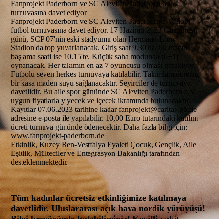
Fanprojekt Paderborn ve SC Aleviten Paderborn hobi
turnuvasına davet ediyor
Fanprojekt Paderborn ve SC Aleviten Paderborn e.V. hobi
futbol turnuvasına davet ediyor. 17 Haziran 2023 Cumartesi
günü, SCP 07'nin eski stadyumu olan Hermann-Löns-
Stadion'da top yuvarlanacak. Giriş saat 9.30'da, ilk maçın
başlama saati ise 10.15'te. Küçük saha modunda (6+1)
oynanacak. Her takımın en az 7 oyuncusu olması gerekiyor.
Futbolu seven herkes turnuvaya katılabilir. Takımlara ücretsiz
bir kasa maden suyu sağlanacaktır. Seyirciler de turnuvaya
davetlidir. Bu aile spor gününde SC Aleviten Paderborn e.V.
uygun fiyatlarla yiyecek ve içecek ikramında bulunacaktır.
Kayıtlar 07.06.2023 tarihine kadar fanprojekt@caritas-pb.de
adresine e-posta ile yapılabilir. 10,00 Euro tutarındaki katılım
ücreti turnuva gününde ödenecektir. Daha fazla bilgi için:
www.fanprojekt-paderborn.de
Etkinlik, Kuzey Ren-Vestfalya Eyaleti Çocuk, Gençlik, Aile,
Eşitlik, Mülteciler ve Entegrasyon Bakanlığı tarafından
desteklenmektedir.
Tüm kadınlar ücretsiz etkinliğimize katılmaya
davetlidir. Uluslararası açık hava nordik yürüyüşü!
Bilgi broşüründe bulabilirsiniz! Keyifli vakit