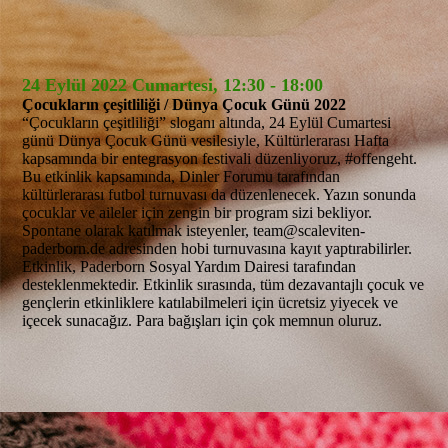
24 Eylül 2022 Cumartesi, 12:30 - 18:00
Çocukların çeşitliliği / Dünya Çocuk Günü 2022
“Çocukların çeşitliliği” sloganı altında, 24 Eylül Cumartesi
günü Dünya Çocuk Günü vesilesiyle, Kültürlerarası Hafta
kapsamında bir entegrasyon festivali düzenliyoruz, #offengeht.
Bu etkinlik kapsamında, Dinler Forumu tarafından
kültürlerarası futbol turnuvası da düzenlenecek. Yazın sonunda
çocuklar ve aileler için zengin bir program sizi bekliyor.
Spontane olarak katılmak isteyenler, team@scaleviten-
paderborn.de adresinden hobi turnuvasına kayıt yaptırabilirler.
Etkinlik, Paderborn Sosyal Yardım Dairesi tarafından
desteklenmektedir. Etkinlik sırasında, tüm dezavantajlı çocuk ve
gençlerin etkinliklere katılabilmeleri için ücretsiz yiyecek ve
içecek sunacağız. Para bağışları için çok memnun oluruz.