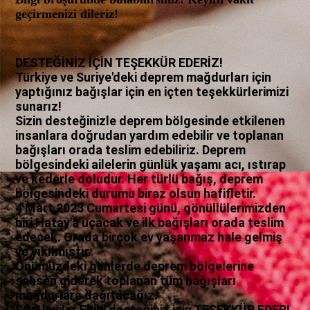
geçirmenizi dileriz!
DESTEĞİNİZ İÇİN TEŞEKKÜR EDERİZ!
Türkiye ve Suriye'deki deprem mağdurları için
yaptığınız bağışlar için en içten teşekkürlerimizi
sunarız!
Sizin desteğinizle deprem bölgesinde etkilenen
insanlara doğrudan yardım edebilir ve toplanan
bağışları orada teslim edebiliriz. Deprem
bölgesindeki ailelerin günlük yaşamı acı, ıstırap
ve kederle doludur. Her türlü bağış, deprem
bölgesindeki durumu biraz olsun hafifletir.
4 Mart 2023 Cumartesi günü, gönüllülerimizden
biri Hatay'a uçacak ve ilk bağışları orada teslim
edecek. Orada birçok ev yaşanmaz hale gelmiş
ve yıkılmıştır.
Önümüzdeki günlerde deprem bölgelerine
şahsen giderek toplanan tüm bağışları
mağdurlara dağıtacağız.
SC Aleviler Ekibi desteğiniz için TEŞEKKÜR EDER!