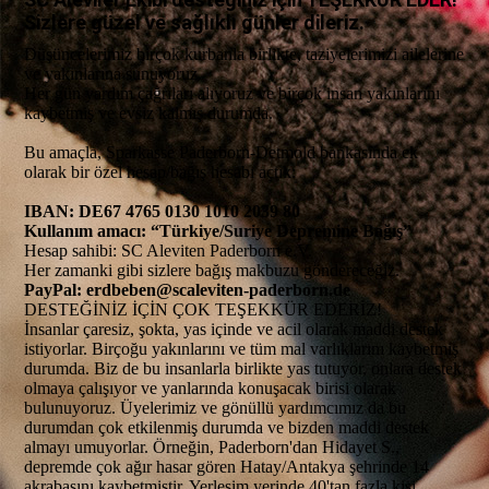
Sizlere güzel ve sağlıklı günler dileriz.
Düşüncelerimiz birçok kurbanla birlikte, taziyelerimizi ailelerine
ve yakınlarına sunuyoruz.
Her gün yardım çağrıları alıyoruz ve birçok insan yakınlarını
kaybetmiş ve evsiz kalmış durumda.
Bu amaçla, Sparkasse Paderborn-Detmold bankasında ek
olarak bir özel hesap/bağış hesabı açtık:
IBAN: DE67 4765 0130 1010 2039 80
Kullanım amacı:
“Türkiye/Suriye Depremine Bağış”
Hesap sahibi: SC Aleviten Paderborn e.V.
Her zamanki gibi sizlere bağış makbuzu göndereceğiz.
PayPal: erdbeben@scaleviten-paderborn.de
DESTEĞİNİZ İÇİN ÇOK TEŞEKKÜR EDERİZ!
İnsanlar çaresiz, şokta, yas içinde ve acil olarak maddi destek
istiyorlar. Birçoğu yakınlarını ve tüm mal varlıklarını kaybetmiş
durumda. Biz de bu insanlarla birlikte yas tutuyor, onlara destek
olmaya çalışıyor ve yanlarında konuşacak birisi olarak
bulunuyoruz. Üyelerimiz ve gönüllü yardımcımız da bu
durumdan çok etkilenmiş durumda ve bizden maddi destek
almayı umuyorlar. Örneğin, Paderborn'dan Hidayet S.,
depremde çok ağır hasar gören Hatay/Antakya şehrinde 14
akrabasını kaybetmiştir. Yerleşim yerinde 40'tan fazla kişi