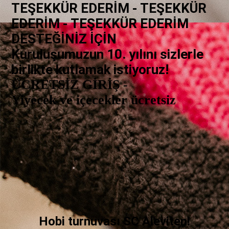
TEŞEKKÜR EDERİM - TEŞEKKÜR
EDERİM - TEŞEKKÜR EDERİM
DESTEĞİNİZ İÇİN
Kuruluşumuzun 10. yılını sizlerle
birlikte kutlamak istiyoruz!
ÜCRETSİZ GİRİŞ -
Yiyecek ve içecekler ücretsiz
Hobi turnuvası SC Aleviten!