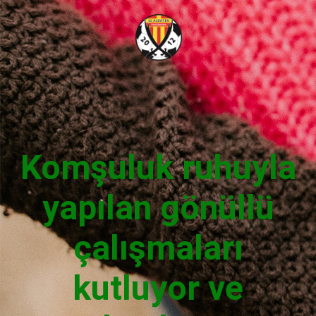
Komşuluk ruhuyla
yapılan gönüllü
çalışmaları
kutluyor ve