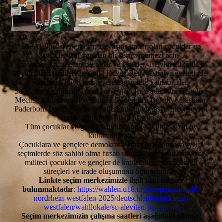
SC Aleviten Paderborn, 15 yaşına kadar olan çocuklar ve
gençler için yeniden bir seçim merkezi açtı.
15 yaşına kadar olan çocuklar ve gençler, 1 Eylül 2025 ile 5
Eylül 2025 tarihleri arasında Kuzey Ren-Vestfalya eyaletinde
yapılacak gayri resmi yerel seçimlere katılabilirler.
Seçim merkezimizde çocuklar ve gençler, Paderborn Belediye
Meclisi, Paderborn İlçe Meclisi, Paderborn Belediye Başkanı,
Paderborn İlçe Başkanı ve Paderborn Entegrasyon Konseyi'ni
seçme olanağına sahip olacaklar.
Tüm çocuklar ve gençler, uyruklarına bakılmaksızın oy
kullanabilirler.
Çocuklara ve gençlere demokratik süreçleri tanıma ve yerel
seçimlerde söz sahibi olma fırsatı sunmak istiyoruz. Böylece
mülteci çocuklar ve gençler de katılabilir ve demokratik
süreçleri ve irade oluşumunu öğrenebilirler.
Linkte seçim merkezimizle ilgili tüm bilgiler
bulunmaktadır
:
https://wahlen.u18.org/kommunalwahl-
nordrhein-westfalen-2025/deutschland/nordrhein-
westfalen/wahllokale/sc-aleviten-paderborn
Seçim merkezimizin çalışma saatleri aşağıdaki gibidir
: