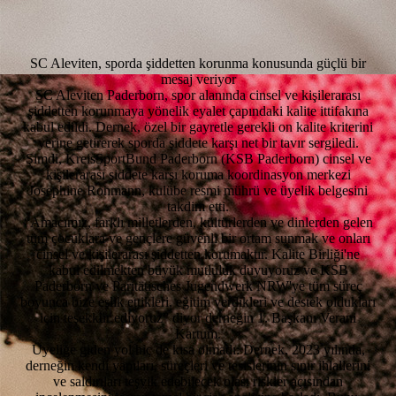
SC Aleviten, sporda şiddetten korunma konusunda güçlü bir
mesaj veriyor
SC Aleviten Paderborn, spor alanında cinsel ve kişilerarası
şiddetten korunmaya yönelik eyalet çapındaki kalite ittifakına
kabul edildi. Dernek, özel bir gayretle gerekli on kalite kriterini
yerine getirerek sporda şiddete karşı net bir tavır sergiledi.
Şimdi, KreisSportBund Paderborn (KSB Paderborn) cinsel ve
kişilerarası şiddete karşı koruma koordinasyon merkezi
Josephine Rohmann, kulübe resmi mührü ve üyelik belgesini
takdim etti.
“Amacımız, farklı milletlerden, kültürlerden ve dinlerden gelen
tüm çocuklara ve gençlere güvenli bir ortam sunmak ve onları
cinsel ve kişilerarası şiddetten korumaktır. Kalite Birliği'ne
kabul edilmekten büyük mutluluk duyuyoruz ve KSB
Paderborn ve Paritätisches Jugendwerk NRW'ye tüm süreç
boyunca bize eşlik ettikleri, eğitim verdikleri ve destek oldukları
için teşekkür ediyoruz” diyor derneğin 1. Başkanı Verani
Kartum.
Üyeliğe giden yol hiç de kısa olmadı: Dernek, 2023 yılında,
derneğin kendi yapıları, süreçleri ve tesislerinin sınır ihlallerini
ve saldırıları teşvik edebilecek olası riskler açısından