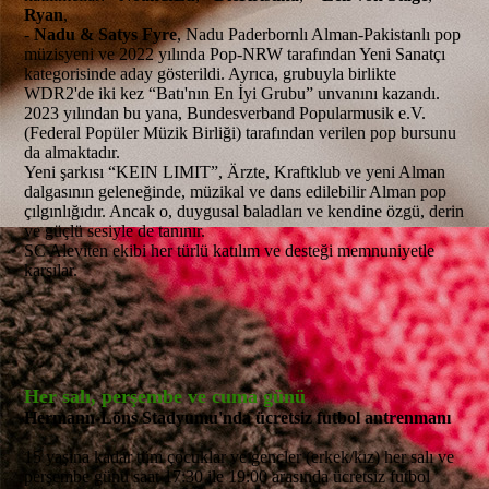
Ryan
,
-
Nadu & Satys Fyre
, Nadu Paderbornlı Alman-Pakistanlı pop
müzisyeni ve 2022 yılında Pop-NRW tarafından Yeni Sanatçı
kategorisinde aday gösterildi. Ayrıca, grubuyla birlikte
WDR2'de iki kez “Batı'nın En İyi Grubu” unvanını kazandı.
2023 yılından bu yana, Bundesverband Popularmusik e.V.
(Federal Popüler Müzik Birliği) tarafından verilen pop bursunu
da almaktadır.
Yeni şarkısı “KEIN LIMIT”, Ärzte, Kraftklub ve yeni Alman
dalgasının geleneğinde, müzikal ve dans edilebilir Alman pop
çılgınlığıdır. Ancak o, duygusal baladları ve kendine özgü, derin
ve güçlü sesiyle de tanınır.
SC Aleviten ekibi her türlü katılım ve desteği memnuniyetle
karşılar.
Her salı, perşembe ve cuma günü
Hermann-Löns Stadyumu'nda ücretsiz futbol antrenmanı
15 yaşına kadar tüm çocuklar ve gençler (erkek/kız) her salı ve
perşembe günü saat 17:30 ile 19:00 arasında ücretsiz futbol