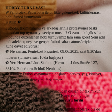
HOBBY TURNUVASI
🎉Fanprojekt Paderborn ile birlikte geleneksel, kültürlerarası
hobi futbol turnuvamız!
Katılın!⚽
Futbolu, takım ruhunu ve arkadaşlarınla profesyonel baskı
olmadan top oynamayı seviyor musun? O zaman küçük saha
modunda düzenlenen hobi turnuvamız tam sana göre! Seni adil
mücadeleler, neşe ve gerçek futbol sahası atmosferiyle dolu bir
güne davet ediyoruz!
⚽ Ne zaman: Pentekost Pazartesi, 09.06.2025, saat 9:30'dan
itibaren (turnuva saat 10'da başlıyor)
⚽ Yer: Herman-Löns-Stadion (Hermann-Löns-Straße 127,
33104 Paderborn-Schloß Neuhaus)
⚽ Kimler: Futbol oynamaktan hoşlanan herkes, yaş, cinsiyet,
köken ve oyun deneyimi fark etmez.
⚽ Maliyet: Yok 😊
Arkadaşlarını topla, en az 7 oyuncudan oluşan bir takım kur
(6+1) ve kayıt ol – yerler sınırlıdır! Kayıt ve bilgi için:
fanprojekt@caritas-pb.de. Son başvuru tarihi
28.05.2025'tir.
Takımlar aynı üst giysileri giymelidir, alternatif olarak biz de