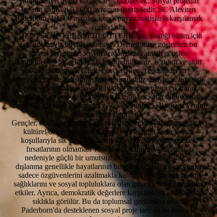
yılının Mayıs ayına kadar karşılanabilecek. Sosyal projenin
toplam maliyeti 93.000 avronun üzerindedir. SC Aleviten
Paderborn, 18.500 avroluk kendi payını bağışlarla karşılamak
zorundadır.
"DEUTSCHE FERNSEHLOTTERIE'nin desteği bizim için
tam anlamıyla büyük ikramiye. Derneğimize gösterilen bu
güven sayesinde, sosyal açıdan dezavantajlı gençleri
sürdürülebilir bir şekilde güçlendirebiliyoruz. Katılım ve aktif
katılımı destekleyerek, gençlere kendi etkinliklerini
deneyimleme ve geliştirme fırsatı sunuyoruz. Böylece, hoşgörü,
saygı ve karşılıklı anlayış gibi değerleri ön plana çıkararak
toplumsal uyumu desteklemeye önemli bir katkı sağlıyoruz"
diyor SC Aleviten Paderborn e.V. kulübünün 1. Başkanı Verani
Kartum memnuniyetle.
Gençler, özellikle göçmen kökenli gençler, sosyal, ekonomik ve
kültürel dezavantajların damgasını vurduğu zorlu yaşam
koşullarıyla sık sık karşı karşıya kalırlar. Birçoğu, gelecek
fırsatlarının olmaması ve topluma katılımın yetersizliği
nedeniyle güçlü bir umutsuzluk hissi yaşar. Zorbalık ve
dışlanma genellikle hayatlarının bir parçasıdır. Bu deneyimler
sadece özgüvenlerini azaltmakla kalmaz, aynı zamanda ruh
sağlıklarını ve sosyal topluluklara olan güvenlerini de olumsuz
etkiler. Ayrıca, demokratik değerlere karşı anlayış eksikliği de
sıklıkla görülür. Bu da toplumsal gerilimleri artırır.
Paderborn'da desteklenen sosyal proje tam da bu noktada