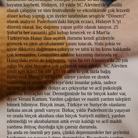
hayatını kaybetti. Hidayet, 10 yıldır SC Aleviten'de gönüllü
olarak çalışıyor ve tüm festivallerde ve etkinliklerde çok lezzetli
döner kebap yaptığı için üyeler tarafından sevgiyle “Dönerci”
olarak anılıyor. Paderborn'daki birçok eczacı, Hidayet S.'yi
düzenli olarak ilaç dağıtımı yapan şoför olarak tanıyor. 25
Şubat'ta her zamanki gibi kebap kesecek ve 4 Mart'ta
Türkiye'nin Hatay iline uçarak durumu kendi gözleriyle
görecek ve ölen akrabalarının yasını tutacak. Hala şokta ve
işiyle dikkatini dağıtmaya çalışıyor ve tabii ki bu konu hakkında
çok konuşuyor. Görüntüler zihnine kazınmış durumda ve
Hatay'daki evini de kaybetmiş, oysa bu evi Almanya'da 20 yılı
aşkın bir süre boyunca çok çalışarak satın almıştı. SC Aleviten
onun için ikinci bir aile gibi ve tabii ki çok fazla bağış
toplayarak Hatay'daki birçok aileye yardım ve destek
sunabilmeyi umuyor. Türkiye'deki insanlar şokta, sadece
ağlıyor ve durumdan dolayı acı çekiyorlar ve acil psikolojik
yardıma ihtiyaçları var. Derneğimizde bu tür birçok kader var,
diyor Verani Kartum. Yardım çağrıları ve maddi yardım talepleri
bitmek bilmiyor. Birçok insan, Türkiye ve Suriye'de olanların
farkına ancak şimdi varıyor. Birkaç yıldır Paderborn'da yaşayan
ve orada birçok akrabası olan birçok Suriyeli mülteci, yardım
edemediği ve akrabalarının artık evsiz kaldığı ve acil maddi
yardıma ihtiyaç duyduğu için çaresiz durumda.
Şu anda en önemli şey para, çünkü depremzedeler her şeylerini
kaybetmiş ve parasız kalmış durumdalar. Bu nedenle yardım