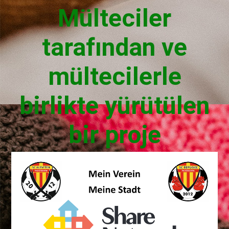
Mülteciler
tarafından ve
mültecilerle
birlikte yürütülen
bir proje