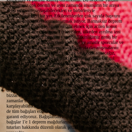
etkinliğimiz çok önemli ve aynı zamanda insanların bir araya
gelip yaslarını paylaşabilecekleri ve birbirleriyle
konuşabilecekleri bir yer. Etkilenenlerden çok sayıda başvuru
aldık ve çoğu hikayelerini anlatmak istiyor. Barınaksız deprem
mağdurlarını birkaç aylığına misafir etmek için acilen konut
sağlanmasını rica ediyoruz. Türkiye'den, ülkeden ayrılma izni
olan birçok kişi bize başvuru yapıyor. Etkinliğimiz geniş bir
destekçi ittifakı tarafından destekleniyor ve amatör sporcular ve
bölge ligi futbolcuları deprem mağdurlarıyla dayanışmalarını
göstermek istiyorlar. Ücretsiz yiyecek ve içecek sunacağız,
çocuklar için iki şişme oyun parkı düzenlenecek ve bir gol
duvarı da hazır olacak. Futbol turnuvası sırasında altı sanatçı
gün boyu sırayla müzik çalacak ve kahve ve kek eşliğinde çok
sayıda bağış toplanmasını umuyoruz. Saygılarımızla belirtmek
isteriz ki, maddi bağış kabul etmiyoruz. 1999 yılında,
Türkiye'nin Marmaris kentinde meydana gelen şiddetli
depremlerin ardından para bağışları topladık ve bu bağışları
bizzat afet bölgelerine götürerek mağdur insanlara dağıttık. O
zamanlar insanlar nakit para aldıkları ve ihtiyaçlarını
karşılayabildikleri için çok minnettardılar. Bu nedenle, bu sefer
de tüm bağışları etkilenen insanlara şahsen ulaştıracağımızı
garanti ediyoruz. Bağışlardan hiçbir masraf kesilmeyecek ve
bağışlar 1'e 1 deprem mağdurlarına ulaştırılacaktır. Bağış
tutarları hakkında düzenli olarak şeffaf bir şekilde bilgi