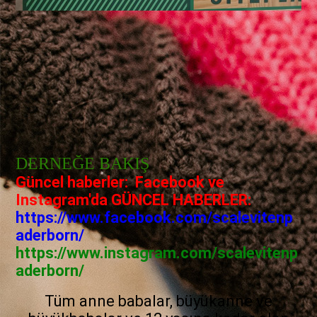
DERNEĞE BAKIŞ
Güncel haberler: Facebook ve
Instagram'da GÜNCEL HABERLER:
https://www.facebook.com/scalevitenp
aderborn/
https://www.instagram.com/scalevitenp
aderborn/
Tüm anne babalar, büyükanne ve