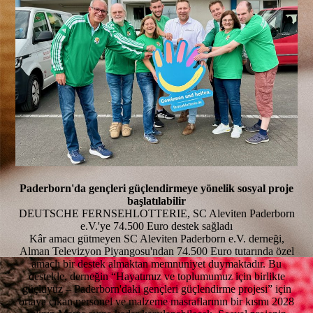
Paderborn'da gençleri güçlendirmeye yönelik sosyal proje
başlatılabilir
DEUTSCHE FERNSEHLOTTERIE, SC Aleviten Paderborn
e.V.'ye 74.500 Euro destek sağladı
Kâr amacı gütmeyen SC Aleviten Paderborn e.V. derneği,
Alman Televizyon Piyangosu'ndan 74.500 Euro tutarında özel
amaçlı bir destek almaktan memnuniyet duymaktadır. Bu
destekle, derneğin “Hayatımız ve toplumumuz için birlikte
güçlüyüz – Paderborn'daki gençleri güçlendirme projesi” için
ortaya çıkan personel ve malzeme masraflarının bir kısmı 2028