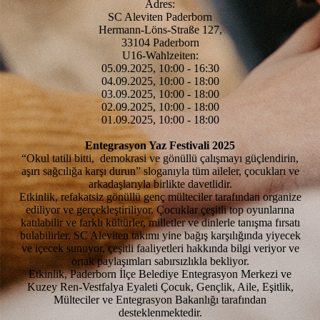
Adres:
SC Aleviten Paderborn
Hermann-Löns-Straße 127,
33104 Paderborn
U16-Wahlzeiten:
05.09.2025, 10:00 - 16:30
04.09.2025, 10:00 - 18:00
03.09.2025, 10:00 - 18:00
02.09.2025, 10:00 - 18:00
01.09.2025, 10:00 - 18:00
Entegrasyon Yaz Festivali 2025
“Okul tatili bitti, demokrasi ve gönüllü çalışmayı güçlendirin,
aşırı sağcılığa karşı durun” sloganıyla tüm aileler, çocukları ve
arkadaşlarıyla birlikte davetlidir.
Etkinlik, refakatsiz gönüllü genç mülteciler tarafından organize
ediliyor ve gerçekleştiriliyor. Çocuklar çeşitli top oyunlarına
katılabilir ve farklı kültürler, milletler ve dinlerle tanışma fırsatı
bulabilirler. SC Aleviten takımı yine bağış karşılığında yiyecek
ve içecek sunuyor, çeşitli faaliyetleri hakkında bilgi veriyor ve
ortak paylaşımları sabırsızlıkla bekliyor.
Etkinlik, Paderborn İlçe Belediye Entegrasyon Merkezi ve
Kuzey Ren-Vestfalya Eyaleti Çocuk, Gençlik, Aile, Eşitlik,
Mülteciler ve Entegrasyon Bakanlığı tarafından
desteklenmektedir.