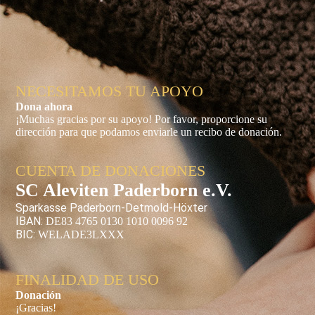
NECESITAMOS TU APOYO
Dona ahora
¡Muchas gracias por su apoyo! Por favor, proporcione su
dirección para que podamos enviarle un recibo de donación.
CUENTA DE DONACIONES
SC Aleviten Paderborn e.V.
Sparkasse Paderborn-Detmold-Höxter
IBAN:
DE83 4765 0130 1010 0096 92
BIC:
WELADE3LXXX
FINALIDAD DE USO
Donación
¡Gracias!