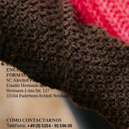
DIRECCIÓN POSTAL
SC Aleviten Paderborn e.V.
Zwetschenweg 13
33106 Paderborn
estadio de fútbol / CASA CLUB / PUNTO DE
ENCUENTRO DE LLEGADA / EMPRESA DE
FORMACIÓN "HALBZEIT"
SC Aleviten Paderborn
Estadio Hermann-Löns
Hermann-Löns-Str. 127
33104 Paderborn-Schloß Neuhaus
CÓMO CONTACTARNOS
Teléfono:
+49 (0) 5254 - 92 596 00