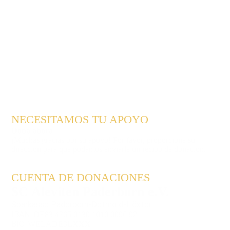
NECESITAMOS TU APOYO
Dona ahora
¡Muchas gracias por su apoyo! Por favor, proporcione su
dirección para que podamos enviarle un recibo de donación.
CUENTA DE DONACIONES
SC Aleviten Paderborn e.V.
Sparkasse Paderborn-Detmold-Höxter
IBAN:
DE83 4765 0130 1010 0096 92
BIC:
WELADE3LXXX