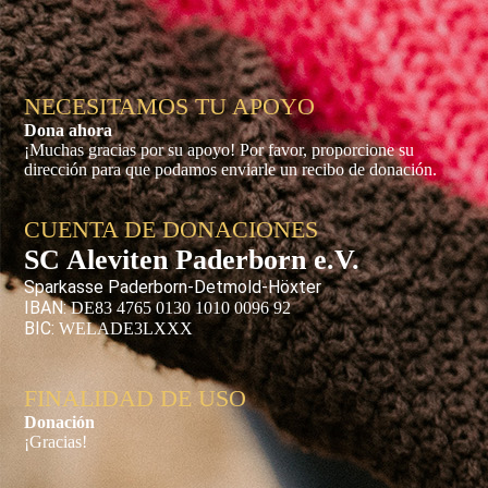
NECESITAMOS TU APOYO
Dona ahora
¡Muchas gracias por su apoyo! Por favor, proporcione su
dirección para que podamos enviarle un recibo de donación.
CUENTA DE DONACIONES
SC Aleviten Paderborn e.V.
Sparkasse Paderborn-Detmold-Höxter
IBAN:
DE83 4765 0130 1010 0096 92
BIC:
WELADE3LXXX
FINALIDAD DE USO
Donación
¡Gracias!