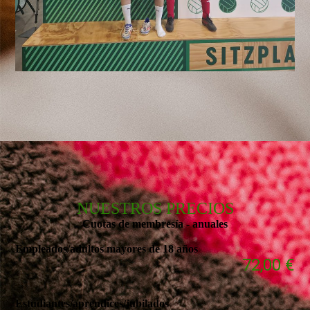
NUESTROS PRECIOS
Cuotas de membresía - anuales
Empleados/adultos mayores de 18 años
72,00 €
Estudiantes/aprendices/jubilados