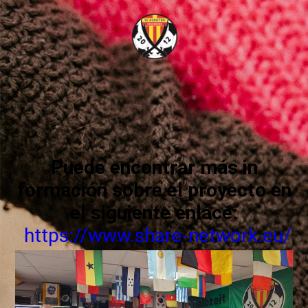
Puede encontrar más in
formación sobre el proyecto en
el siguiente enlace:
https://www.share-network.eu/