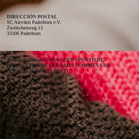
DIRECCIÓN POSTAL
SC Aleviten Paderborn e.V.
Zwetschenweg 13
33106 Paderborn
estadio de fútbol / CASA CLUB / PUNTO DE
ENCUENTRO DE LLEGADA / EMPRESA DE
FORMACIÓN "HALBZEIT"
SC Aleviten Paderborn
Estadio Hermann-Löns
Hermann-Löns-Str. 127
33104 Paderborn-Schloß Neuhaus
CÓMO CONTACTARNOS
Teléfono:
+49 (0) 5254 - 92 596 00
Fax:
+49 (0) 5254 - 92 596 01
Práctica:
+49 (0) 1590 1475 847