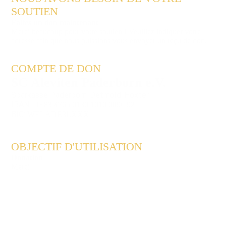
SOUTIEN
Faites un don maintenant
Merci beaucoup pour votre soutien ! Veuillez indiquer votre
adresse afin que nous puissions vous envoyer un reçu de don.
COMPTE DE DON
SC Aleviten Paderborn e.V.
Sparkasse Paderborn-Detmold-Höxter
IBAN:
DE83 4765 0130 1010 0096 92
BIC:
WELADE3LXXX
OBJECTIF D'UTILISATION
Donation
Merci!