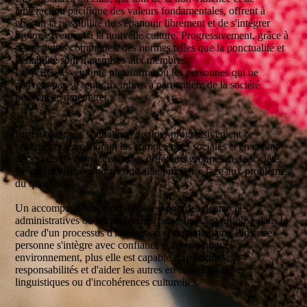
l'interaction pacifique des valeurs fondamentales, offrent à
chacun la possibilité de s'épanouir librement et de s'intégrer
progressivement à la nouvelle culture. Progressivement, grâce à
des activités communes, des normes telles que la ponctualité et
la fiabilité sont transmises aux membres.
Le WEG se veut une plateforme où les personnes qui ne
peuvent pas se sentir membres à part entière de la société
peuvent se rencontrer.
Ensemble, nous souhaitons dissiper progressivement ce
sentiment en améliorant les compétences sociales et en créant
des points de contact entre les différents groupes de la société.
Ce projet vise à apporter une aide précieuse face aux problèmes
du quotidien.
Un accompagnement personnalisé pour les démarches
administratives ou les problèmes personnels est proposé dans le
cadre d'un processus d'intégration communautaire. Plus une
personne s'intègre avec confiance dans son nouvel
environnement, plus elle est capable de prendre ses
responsabilités et d'aider les autres en cas de barrières
linguistiques ou d'incohérences culturelles.