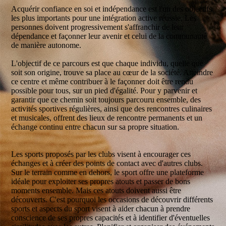
Acquérir confiance en soi et indépendance est l'un des objectifs
les plus importants pour une intégration active réussie. Les
personnes doivent progressivement s'affranchir de leur
dépendance et façonner leur avenir et celui de la communauté
de manière autonome.
L'objectif de ce parcours est que chaque individu, quelle que
soit son origine, trouve sa place au cœur de la société. Atteindre
ce centre et même contribuer à le façonner doit être rendu
possible pour tous, sur un pied d'égalité. Pour y parvenir et
garantir que ce chemin soit toujours parcouru ensemble, des
activités sportives régulières, ainsi que des rencontres culinaires
et musicales, offrent des lieux de rencontre permanents et un
échange continu entre chacun sur sa propre situation.
Les sports proposés par les clubs visent à encourager ces
échanges et à créer des points de contact avec d'autres clubs.
Sur le terrain comme en dehors, le sport offre une plateforme
idéale pour exploiter ses propres atouts et passer de bons
moments ensemble. Mais ces atouts doivent aussi être
découverts. C'est pourquoi les occasions de découvrir différents
sports et aspects du sport visent à aider chacun à prendre
conscience de ses propres capacités et à identifier d'éventuelles