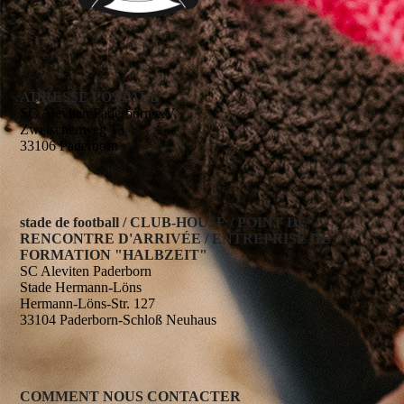
ADRESSE POSTALE
SC Aleviten Paderborn e.V.
Zwetschenweg 13
33106 Paderborn
stade de football / CLUB-HOUSE / POINT DE
RENCONTRE D'ARRIVÉE / ENTREPRISE DE
FORMATION "HALBZEIT"
SC Aleviten Paderborn
Stade Hermann-Löns
Hermann-Löns-Str. 127
33104 Paderborn-Schloß Neuhaus
COMMENT NOUS CONTACTER