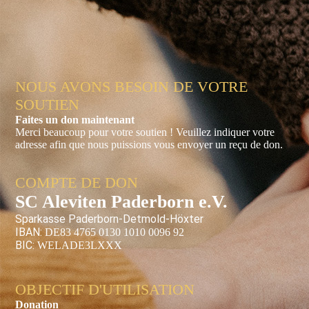
NOUS AVONS BESOIN DE VOTRE
SOUTIEN
Faites un don maintenant
Merci beaucoup pour votre soutien ! Veuillez indiquer votre
adresse afin que nous puissions vous envoyer un reçu de don.
COMPTE DE DON
SC Aleviten Paderborn e.V.
Sparkasse Paderborn-Detmold-Höxter
IBAN:
DE83 4765 0130 1010 0096 92
BIC:
WELADE3LXXX
OBJECTIF D'UTILISATION
Donation