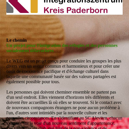
Le chemin
Un projet pour l'intégration des réfugiés et des personnes
socialement défavorisées
Le WEG est un projet conçu pour conduire les groupes les plus
divers vers un avenir commun et harmonieux et pour créer une
oasis de coexistence pacifique et d'échange culturel dans
laquelle une communauté basée sur des valeurs partagées est
également possible pour tous.
Les personnes qui doivent cheminer ensemble ne partent pas
d'un seul endroit. Elles viennent d'horizons très différents et
doivent être accueillies là où elles se trouvent. Si le contact avec
de nouveaux compagnons étrangers ne pose aucun problème à
l'un, d'autres sont intimidés par la nouvelle culture et les
nouvelles circonstances. En s'identifiant au SC Aleviten, chacun
s'engage sur la voie d'un nouveau sentiment d'appartenance.
Les structures du club, qui font de la non-violence et de