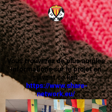
Vous trouverez de plus amples
informations sur le projet en
suivant ce lien:
https://www.share-
network.eu/