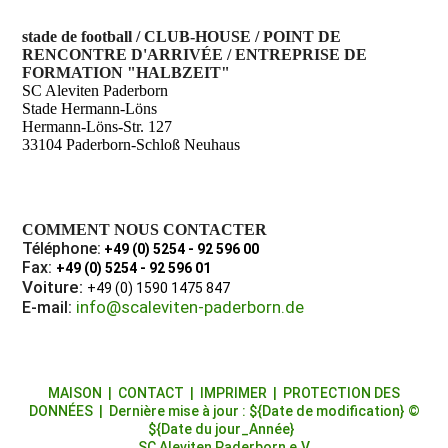
stade de football / CLUB-HOUSE / POINT DE
RENCONTRE D'ARRIVÉE / ENTREPRISE DE
FORMATION "HALBZEIT"
SC Aleviten Paderborn
Stade Hermann-Löns
Hermann-Löns-Str. 127
33104 Paderborn-Schloß Neuhaus
COMMENT NOUS CONTACTER
Téléphone:
+49 (0) 5254 - 92 596 00
Fax:
+49 (0) 5254 - 92 596 01
Voiture:
+49 (0) 1590 1475 847
info@scaleviten-paderborn.de
E-mail:
MAISON
|
CONTACT
|
IMPRIMER
|
PROTECTION DES
DONNÉES
| Dernière mise à jour : ${Date de modification} ©
${Date du jour_Année}
SC Aleviten Paderborn e.V.