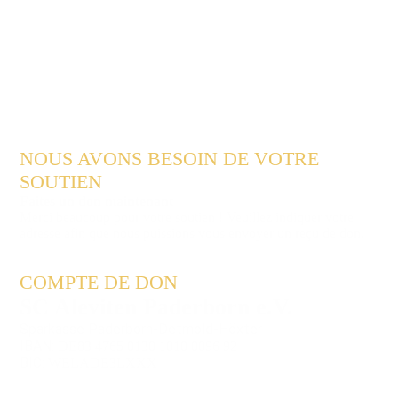
NOUS AVONS BESOIN DE VOTRE
SOUTIEN
Faites un don maintenant
Merci beaucoup pour votre soutien ! Veuillez indiquer votre
adresse afin que nous puissions vous envoyer un reçu de don.
COMPTE DE DON
SC Aleviten Paderborn e.V.
Sparkasse Paderborn-Detmold-Höxter
IBAN:
DE83 4765 0130 1010 0096 92
BIC:
WELADE3LXXX